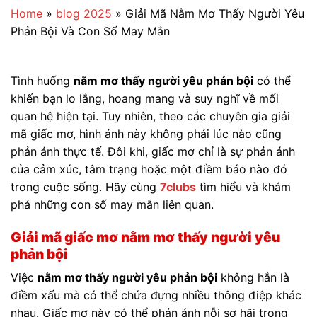
Home
»
blog 2025
»
Giải Mã Nằm Mơ Thấy Người Yêu
Phản Bội Và Con Số May Mắn
Tình huống
nằm mơ thấy người yêu phản bội
có thể
khiến bạn lo lắng, hoang mang và suy nghĩ về mối
quan hệ hiện tại. Tuy nhiên, theo các chuyên gia giải
mã giấc mơ, hình ảnh này không phải lúc nào cũng
phản ánh thực tế. Đôi khi, giấc mơ chỉ là sự phản ánh
của cảm xúc, tâm trạng hoặc một điềm báo nào đó
trong cuộc sống. Hãy cùng
7clubs
tìm hiểu và khám
phá những con số may mắn liên quan.
Giải mã giấc mơ nằm mơ thấy người yêu
phản bội
Việc
nằm mơ thấy người yêu phản bội
không hẳn là
điềm xấu mà có thể chứa đựng nhiều thông điệp khác
nhau. Giấc mơ này có thể phản ánh nỗi sợ hãi trong