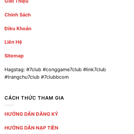
Giới Thiệu
Chính Sách
Điều Khoản
Liên Hệ
Sitemap
Hagstag: #7club #conggame7club #link7club
#trangchu7club #7clubbcom
CÁCH THỨC THAM GIA
HƯỚNG DẪN ĐĂNG KÝ
HƯỚNG DẪN NẠP TIỀN