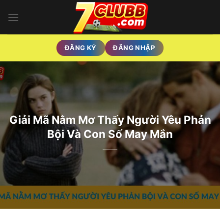
Skip
to
content
ĐĂNG KÝ
ĐĂNG NHẬP
Giải Mã Nằm Mơ Thấy Người Yêu Phản
Bội Và Con Số May Mắn