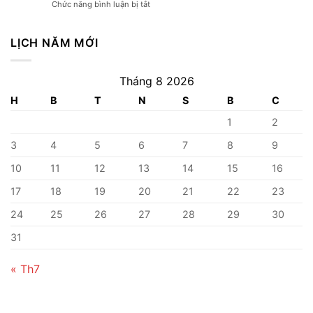
ở
Chức năng bình luận bị tắt
soi
chốt
Soi
cầu
số
cầu
lô
chuẩn
SMS
LỊCH NĂM MỚI
tam
là
giác
gì?
đỉnh
Hướng
cao
Tháng 8 2026
dẫn
tại
cách
H
B
T
N
S
B
C
7Club
dùng
1
2
SMS
chốt
3
4
5
6
7
8
9
số
chuẩn
10
11
12
13
14
15
16
17
18
19
20
21
22
23
24
25
26
27
28
29
30
31
« Th7