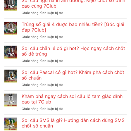
Soi cầu ngũ hành âm dương: Mẹo chốt số đỉnh
chốt
11
đầu
có
cao cùng 7Club
số
Th7
là
lãi
hiệu
ở
Chức năng bình luận bị tắt
gì?
từ
quả
Soi
Mẹo
cao
cầu
Trúng số giải 4 được bao nhiêu tiền? [Góc giải
soi
thủ
11
ngũ
số
đáp 7Club]
tại
Th7
hành
bất
7Club
ở
Chức năng bình luận bị tắt
âm
bại
Trúng
dương:
từ
số
Soi cầu chẵn lẻ có gì hot? Học ngay cách chốt
Mẹo
7Club
11
giải
chốt
số dễ trúng
cho
Th7
4
số
lô
ở
Chức năng bình luận bị tắt
được
đỉnh
thủ
Soi
bao
cao
cầu
Soi cầu Pascal có gì hot? Khám phá cách chốt
nhiêu
cùng
11
chẵn
tiền?
số chuẩn
7Club
Th7
lẻ
[Góc
ở
Chức năng bình luận bị tắt
có
giải
Soi
gì
đáp
cầu
Khám phá ngay cách soi cầu lô tam giác đỉnh
hot?
7Club]
11
Pascal
Học
cao tại 7Club
Th7
có
ngay
ở
Chức năng bình luận bị tắt
gì
cách
Khám
hot?
chốt
phá
Soi cầu SMS là gì? Hướng dẫn cách dùng SMS
Khám
số
11
ngay
phá
chốt số chuẩn
dễ
Th7
cách
cách
trúng