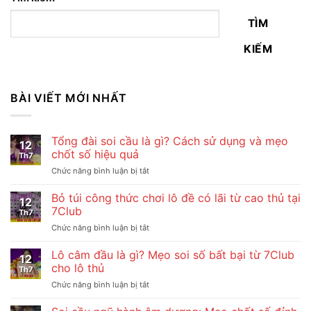
TÌM
KIẾM
BÀI VIẾT MỚI NHẤT
Tổng đài soi cầu là gì? Cách sử dụng và mẹo
12
chốt số hiệu quả
Th7
ở
Chức năng bình luận bị tắt
Tổng
đài
Bỏ túi công thức chơi lô đề có lãi từ cao thủ tại
12
soi
7Club
Th7
cầu
ở
Chức năng bình luận bị tắt
là
Bỏ
gì?
túi
Lô câm đầu là gì? Mẹo soi số bất bại từ 7Club
Cách
12
công
sử
cho lô thủ
Th7
thức
dụng
ở
Chức năng bình luận bị tắt
chơi
và
Lô
lô
mẹo
câm
đề