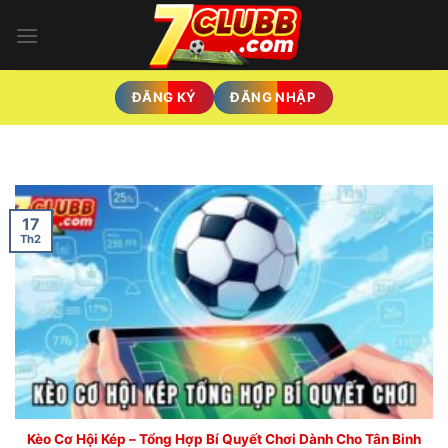
Skip
to
content
ĐĂNG KÝ
ĐĂNG NHẬP
17
Th2
Kèo Cơ Hội Kép – Tổng Hợp Bí Quyết Chơi Dành Cho Tân Binh