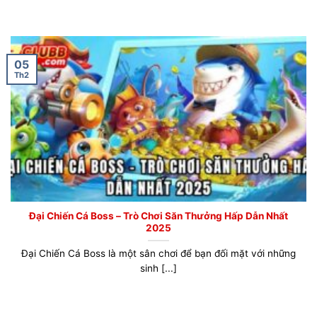
05
Th2
Đại Chiến Cá Boss – Trò Chơi Săn Thưởng Hấp Dẫn Nhất
2025
Đại Chiến Cá Boss là một sân chơi để bạn đối mặt với những
sinh [...]