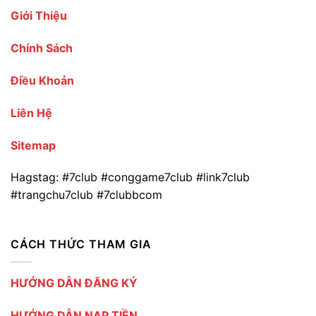
Giới Thiệu
Chính Sách
Điều Khoản
Liên Hệ
Sitemap
Hagstag: #7club #conggame7club #link7club
#trangchu7club #7clubbcom
CÁCH THỨC THAM GIA
HƯỚNG DẪN ĐĂNG KÝ
HƯỚNG DẪN NẠP TIỀN