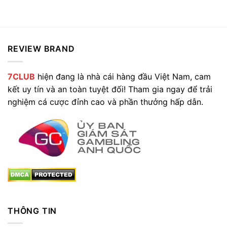
REVIEW BRAND
7CLUB
hiện đang là nhà cái hàng đầu Việt Nam, cam
kết uy tín và an toàn tuyệt đối! Tham gia ngay để trải
nghiệm cá cược đỉnh cao và phần thưởng hấp dẫn.
THÔNG TIN