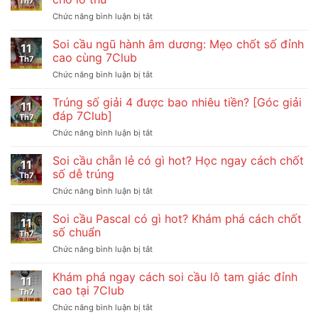
Th7
thức
dụng
ở
Chức năng bình luận bị tắt
chơi
và
Lô
lô
mẹo
câm
Soi cầu ngũ hành âm dương: Mẹo chốt số đỉnh
đề
chốt
11
đầu
có
cao cùng 7Club
số
Th7
là
lãi
hiệu
ở
Chức năng bình luận bị tắt
gì?
từ
quả
Soi
Mẹo
cao
cầu
Trúng số giải 4 được bao nhiêu tiền? [Góc giải
soi
thủ
11
ngũ
số
đáp 7Club]
tại
Th7
hành
bất
7Club
ở
Chức năng bình luận bị tắt
âm
bại
Trúng
dương:
từ
số
Soi cầu chẵn lẻ có gì hot? Học ngay cách chốt
Mẹo
7Club
11
giải
chốt
số dễ trúng
cho
Th7
4
số
lô
ở
Chức năng bình luận bị tắt
được
đỉnh
thủ
Soi
bao
cao
cầu
Soi cầu Pascal có gì hot? Khám phá cách chốt
nhiêu
cùng
11
chẵn
tiền?
số chuẩn
7Club
Th7
lẻ
[Góc
ở
Chức năng bình luận bị tắt
có
giải
Soi
gì
đáp
cầu
Khám phá ngay cách soi cầu lô tam giác đỉnh
hot?
7Club]
11
Pascal
Học
cao tại 7Club
Th7
có
ngay
ở
Chức năng bình luận bị tắt
gì
cách