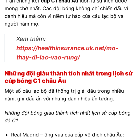
Trận chung kết
cúp C1 châu Âu
luôn là sự kiện được
mong chờ nhất. Các đội bóng không chỉ chiến đấu vì
danh hiệu mà còn vì niềm tự hào của câu lạc bộ và
người hâm mộ.
Xem thêm:
https://healthinsurance.uk.net/mo-
thay-di-lac-vao-rung/
Những đội giàu thành tích nhất trong lịch sử
cúp bóng C1 châu Âu
Một số câu lạc bộ đã thống trị giải đấu trong nhiều
năm, ghi dấu ấn với những danh hiệu ấn tượng.
Những đội bóng giàu thành tích nhất lịch sử cúp bóng
đá C1
Real Madrid – ông vua của cúp vô địch châu Âu: