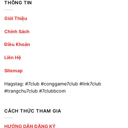
THÔNG TIN
Giới Thiệu
Chính Sách
Điều Khoản
Liên Hệ
Sitemap
Hagstag: #7club #conggame7club #link7club
#trangchu7club #7clubbcom
CÁCH THỨC THAM GIA
HƯỚNG DẪN ĐĂNG KÝ