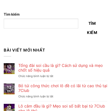
Tìm kiếm
TÌM
KIẾM
BÀI VIẾT MỚI NHẤT
Tổng đài soi cầu là gì? Cách sử dụng và mẹo
12
chốt số hiệu quả
Th7
ở
Chức năng bình luận bị tắt
Tổng
đài
Bỏ túi công thức chơi lô đề có lãi từ cao thủ tại
12
soi
7Club
Th7
cầu
ở
Chức năng bình luận bị tắt
là
Bỏ
gì?
túi
Lô câm đầu là gì? Mẹo soi số bất bại từ 7Club
Cách
12
công
sử
cho lô thủ