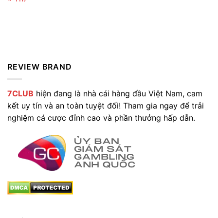
REVIEW BRAND
7CLUB
hiện đang là nhà cái hàng đầu Việt Nam, cam
kết uy tín và an toàn tuyệt đối! Tham gia ngay để trải
nghiệm cá cược đỉnh cao và phần thưởng hấp dẫn.