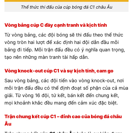
Thể thức thi đấu của cúp bóng đá C1 châu Âu
Vòng bảng cúp C đầy cạnh tranh và kịch tính
Từ vòng bảng, các đội bóng sẽ thi đấu theo thể thức
vòng tròn hai lượt để xác định hai đội dẫn đầu mỗi
bảng đi tiếp. Mỗi trận đấu đều có ý nghĩa quan trọng,
tạo nên những màn tranh tài hấp dẫn.
Vòng knock-out cúp C1 và sự kịch tính, cam go
Sau vòng bảng, các đội tiến vào vòng knock-out, nơi
mỗi trận đấu đều có thể định đoạt số phận của cả mùa
giải. Từ vòng 16 đội, tứ kết, bán kết đến chung kết,
mọi khoảnh khắc đều mang đến cảm xúc đặc biệt.
Trận chung kết cúp C1 – đỉnh cao của bóng đá châu
Âu