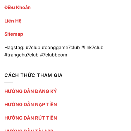
Điều Khoản
Liên Hệ
Sitemap
Hagstag: #7club #conggame7club #link7club
#trangchu7club #7clubbcom
CÁCH THỨC THAM GIA
HƯỚNG DẪN ĐĂNG KÝ
HƯỚNG DẪN NẠP TIỀN
HƯỚNG DẪN RÚT TIỀN