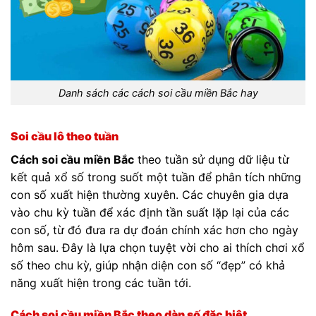
Danh sách các cách soi cầu miền Bắc hay
Soi cầu lô theo tuần
Cách soi cầu miền Bắc
theo tuần sử dụng dữ liệu từ
kết quả xổ số trong suốt một tuần để phân tích những
con số xuất hiện thường xuyên. Các chuyên gia dựa
vào chu kỳ tuần để xác định tần suất lặp lại của các
con số, từ đó đưa ra dự đoán chính xác hơn cho ngày
hôm sau. Đây là lựa chọn tuyệt vời cho ai thích chơi xổ
số theo chu kỳ, giúp nhận diện con số “đẹp” có khả
năng xuất hiện trong các tuần tới.
Cách soi cầu miền Bắc theo dàn số đặc biệt