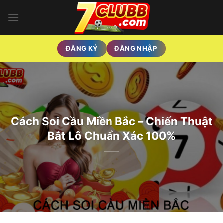
Skip
to
content
ĐĂNG KÝ
ĐĂNG NHẬP
Cách Soi Cầu Miền Bắc – Chiến Thuật
Bắt Lô Chuẩn Xác 100%