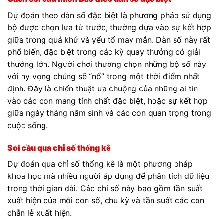
Dự đoán theo dàn số đặc biệt là phương pháp sử dụng
bộ được chọn lựa từ trước, thường dựa vào sự kết hợp
giữa trong quá khứ và yếu tố may mắn. Dàn số này rất
phổ biến, đặc biệt trong các kỳ quay thưởng có giải
thưởng lớn. Người chơi thường chọn những bộ số này
với hy vọng chúng sẽ “nổ” trong một thời điểm nhất
định. Đây là chiến thuật ưa chuộng của những ai tin
vào các con mang tính chất đặc biệt, hoặc sự kết hợp
giữa ngày tháng năm sinh và các con quan trọng trong
cuộc sống.
Soi cầu qua chỉ số thống kê
Dự đoán qua chỉ số thống kê là một phương pháp
khoa học mà nhiều người áp dụng để phân tích dữ liệu
trong thời gian dài. Các chỉ số này bao gồm tần suất
xuất hiện của mỗi con số, chu kỳ và tần suất các con
chẵn lẻ xuất hiện.