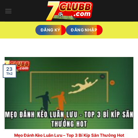
Skip
to
content
ĐĂNG KÝ
ĐĂNG NHẬP
23
Th2
Mẹo Đánh Kèo Luân Lưu – Top 3 Bí Kíp Săn Thưởng Hot