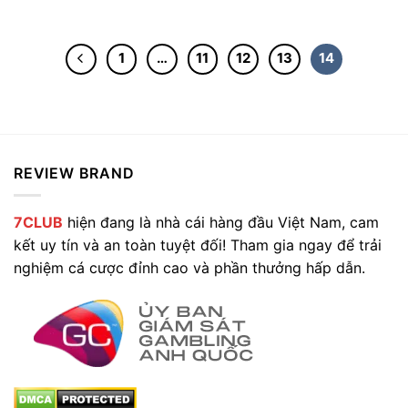
1
…
11
12
13
14
REVIEW BRAND
7CLUB
hiện đang là nhà cái hàng đầu Việt Nam, cam
kết uy tín và an toàn tuyệt đối! Tham gia ngay để trải
nghiệm cá cược đỉnh cao và phần thưởng hấp dẫn.