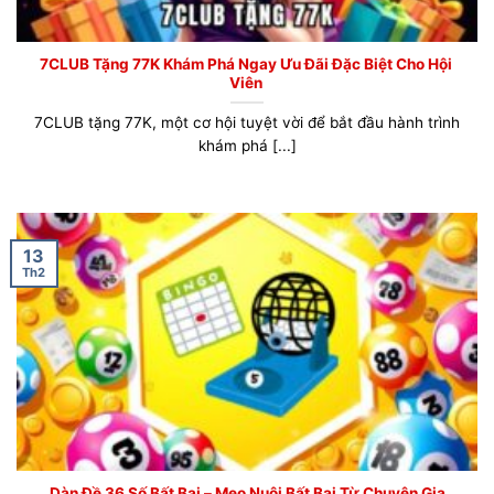
7CLUB Tặng 77K Khám Phá Ngay Ưu Đãi Đặc Biệt Cho Hội
Viên
7CLUB tặng 77K, một cơ hội tuyệt vời để bắt đầu hành trình
khám phá [...]
13
Th2
Dàn Đề 36 Số Bất Bại – Mẹo Nuôi Bất Bại Từ Chuyên Gia