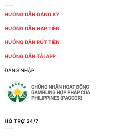
HƯỚNG DẪN ĐĂNG KÝ
HƯỚNG DẪN NẠP TIỀN
HƯỚNG DẪN RÚT TIỀN
HƯỚNG DẪN TẢI APP
ĐĂNG NHẬP
HỖ TRỢ 24/7